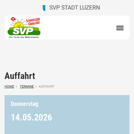
SVP STADT LUZERN
Auffahrt
HOME
>
TERMINE
>
AUFFAHRT
Donnerstag
14.05.
2026