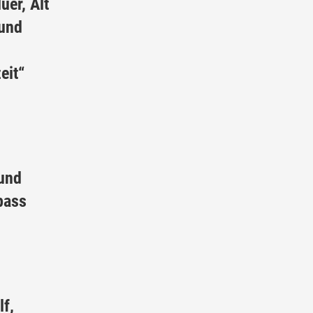
üer, Alt
 und
eit“
und
pass
f,