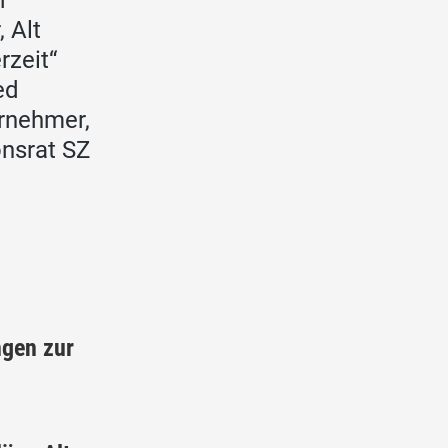
, Alt
erzeit“
ed
rnehmer,
onsrat SZ
gen zur