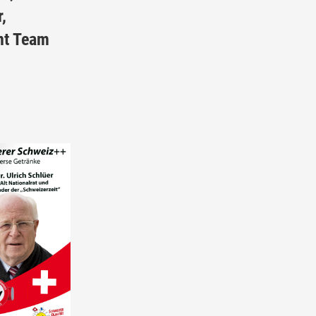
,
nt Team