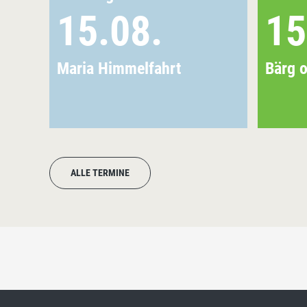
15.08.
15
Maria Himmelfahrt
Bärg o
ALLE TERMINE